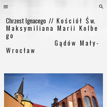
Skip to main content
Skip to navigation
Chrzest
Ignacego
// K o ś c i ó ł Ś w.
M a k s y m i l i a n a M a r i i K o l b e
g o
G ą d ó w M a ł y -
W r o c ł a w