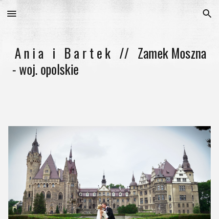
Skip to main content
Skip to navigation
A n i a i B a r t e k // Zamek Moszna
- woj
. opolskie